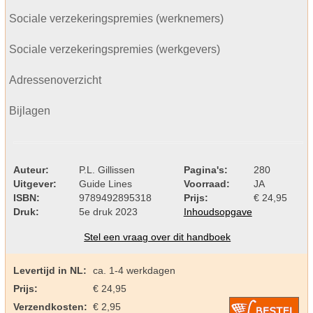
Sociale verzekeringspremies (werknemers)
Sociale verzekeringspremies (werkgevers)
Adressenoverzicht
Bijlagen
Auteur:
P.L. Gillissen
Pagina's:
280
Uitgever:
Guide Lines
Voorraad:
JA
ISBN:
9789492895318
Prijs:
€ 24,95
Druk:
5e druk 2023
Inhoudsopgave
Stel een vraag over dit handboek
Levertijd in NL:
ca. 1-4 werkdagen
Prijs:
€ 24,95
Verzendkosten:
€ 2,95